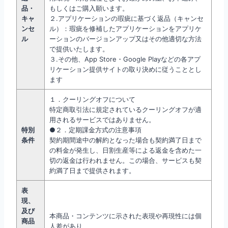
品・
もしくはご購入願います。
キャ
２.アプリケーションの瑕疵に基づく返品（キャンセ
ンセ
ル）：瑕疵を修補したアプリケーションをアプリケ
ル
ーションのバージョンアップ又はその他適切な方法
で提供いたします。
３.その他、App Store・Google Playなどの各アプ
リケーション提供サイトの取り決めに従うこととし
ます
１．クーリングオフについて
特定商取引法に規定されているクーリングオフが適
用されるサービスではありません。
特別
●２．定期課金方式の注意事項
条件
契約期間途中の解約となった場合も契約満了日まで
の料金が発生し、日割生産等による返金を含めた一
切の返金は行われません。この場合、サービスも契
約満了日まで提供されます。
表
現、
及び
本商品・コンテンツに示された表現や再現性には個
商品
人差があり、