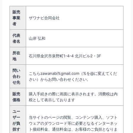
販売
事業
ザワナビ合同会社
者
代表
山岸 弘和
者名
所在
石川県金沢市泉野町1-4-4 北川ビル2・3F
地
問い
こちらzawanabi%gmail.com（%を@に変えてくだ
合わ
さい）からお問い合わせください。
せ先
販売
購入手続きの際に画面に表示されます。消費税は内
価格
税として表示しております
ユー
ザー
当サイトのページの閲覧、コンテンツ購入、ソフト
が負
ウェアのダウンロード等に必要となるインターネッ
担す
ト接続料金、通信料金は、お客様のご負担となりま