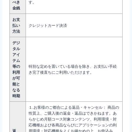
べき
す。
金銭
お支
払い
クレジットカード決済
方法
デジ
タル
アイ
テム
等の
特別な定めを置いている場合を除き、お支払い手続
利用
き完了後直ちにご利用いただけます。
が可
能と
なる
時期
１.お客様のご都合による返品・キャンセル： 商品の
性質上、ご購入後の返金・返品はできかねます。あ
らかじめ月額コース対象コンテンツ、利用環境・対
応機種および各商品ならびにアプリケーションの利
返
用環境・対応機種をよくお確かめの上、お申込み、