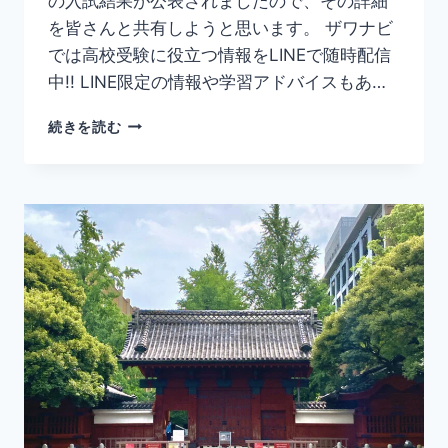
の入試結果が公表されましたので、その詳細
を皆さんと共有しようと思います。 ザワナビ
では高校受験に役立つ情報をLINEで随時配信
中!! LINE限定の情報や学習アドバイスもあ…
石
続きを読む
川
県
公
立
高
校
入
試
『2023
年
度
入
試
結
果』