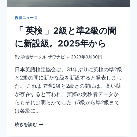
ガ
イ
ド
教育ニュース
【中
「 英検 」2級と準2級の間
学
生・
に新設級。2025年から
高
校
生・
By
学習サークル ザワナビ
2023年9月30日
保
護
日本英語検定協会は、31年ぶりに英検の準2級
者
と2級の間に新たな級を新設すると発表しまし
向
た。 これまで準2級と2級との間には、高い壁
け】
が存在すると言われ、実際の受験者データか
らもそれは明らかでした（5級から準2級まで
は各級に…
「
続きを読む
英
検