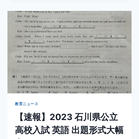
県
東
大・
京
大
合
格
者
数
の
捉
え
方
教育ニュース
【速報】2023 石川県公立
高校入試 英語 出題形式大幅