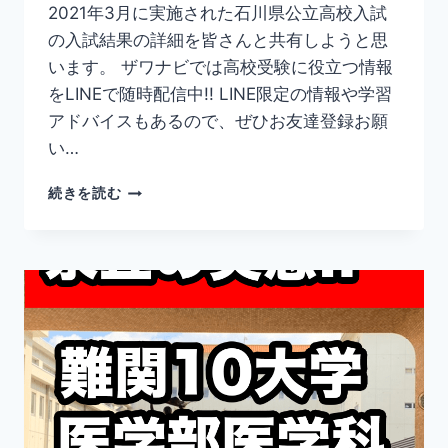
2021年3月に実施された石川県公立高校入試
の入試結果の詳細を皆さんと共有しようと思
います。 ザワナビでは高校受験に役立つ情報
をLINEで随時配信中!! LINE限定の情報や学習
アドバイスもあるので、ぜひお友達登録お願
い…
石
続きを読む
川
県
公
立
高
校
入
試
『2021
年
度
入