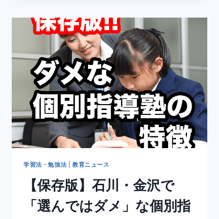
」
2
級
と
準
2
級
の
間
に
新
設
級。
2025
年
か
学習法・勉強法
|
教育ニュース
ら
【保存版】石川・金沢で
「選んではダメ」な個別指