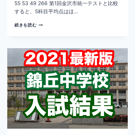
55 53 49 266 第1回金沢市統一テストと比較
すると、5科目平均点はほ…
【速
続きを読む
報】
2022
年
第
2
回
金
沢
市
統
一
テ
ス
ト
平
均
点