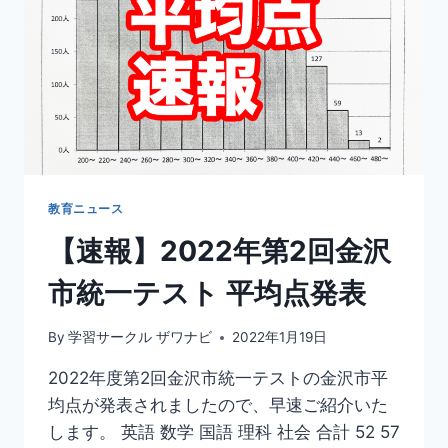
校
入
試
英
語
出
題
形
式
大
教育ニュース
幅
【速報】2022年第2回金沢
変
更
市統一テスト 平均点発表
By
学習サークル ザワナビ
2022年1月19日
2022年度第2回金沢市統一テストの金沢市平
均点が発表されましたので、早速ご紹介いた
します。 英語 数学 国語 理科 社会 合計 52 57