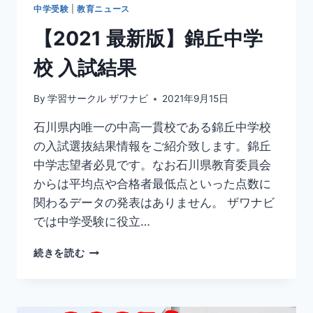
発
中学受験
|
教育ニュース
表
【2021 最新版】錦丘中学
校 入試結果
By
学習サークル ザワナビ
2021年9月15日
石川県内唯一の中高一貫校である錦丘中学校
の入試選抜結果情報をご紹介致します。錦丘
中学志望者必見です。なお石川県教育委員会
からは平均点や合格者最低点といった点数に
関わるデータの発表はありません。 ザワナビ
では中学受験に役立…
【2021
続きを読む
最
新
版】
錦