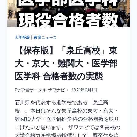
試
結
果』
詳
細
解
大学受験
|
教育ニュース
説
【保存版】「泉丘高校」東
大・京大・難関大・医学部
医学科 合格者数の実態
By
学習サークル ザワナビ
2021年9月1日
石川県を代表する進学校である「泉丘高
校」。本日はそんな泉丘高校の東大・京大・
難関10大学・医学部医学科の合格者数を取り
上げたいと思います。 ザワナビでは各高校の
大学合格力を把握る指標として、既卒生を含