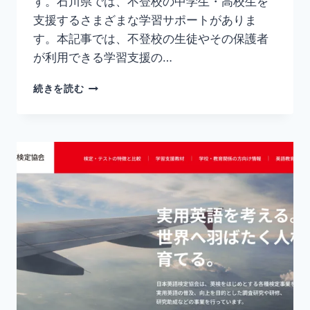
す。石川県では、不登校の中学生・高校生を
支援するさまざまな学習サポートがありま
す。本記事では、不登校の生徒やその保護者
が利用できる学習支援の…
石
続きを読む
川
県
の
不
登
校
生
向
け
学
習
サ
ポ
ー
ト