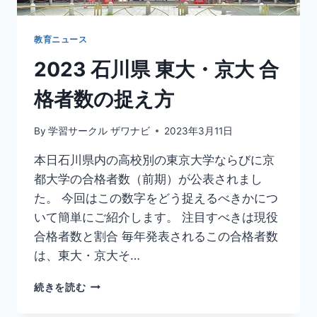
詳
細
解
教育ニュース
説
2023 石川県 東大・京大 合
格者数の捉え方
By
学習サークル ザワナビ
2023年3月11日
本日石川県内の高校別の東京大学ならびに京
都大学の合格者数（前期）が公表されまし
た。 今回はこの数字をどう捉えるべきかにつ
いて簡単にご紹介します。 注目すべきは現役
合格者数と割合 毎年発表されるこの合格者数
は、東大・京大そ…
2023
続きを読む
石
川