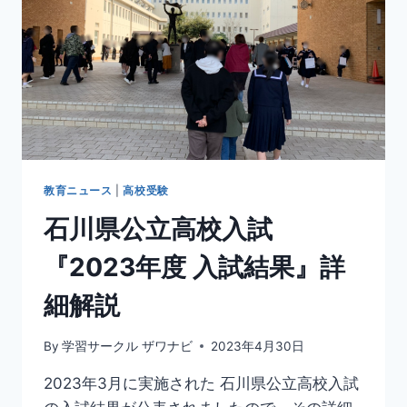
ん
で
は
ダ
メ」
な
個
別
指
導
教育ニュース
|
高校受験
塾
石川県公立高校入試
の
特
『2023年度 入試結果』詳
徴
細解説
By
学習サークル ザワナビ
2023年4月30日
2023年3月に実施された 石川県公立高校入試