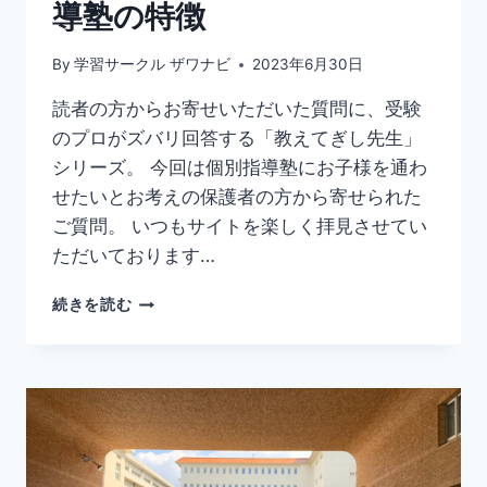
導塾の特徴
By
学習サークル ザワナビ
2023年6月30日
読者の方からお寄せいただいた質問に、受験
のプロがズバリ回答する「教えてぎし先生」
シリーズ。 今回は個別指導塾にお子様を通わ
せたいとお考えの保護者の方から寄せられた
ご質問。 いつもサイトを楽しく拝見させてい
ただいております…
【保
続きを読む
存
版】
石
川・
金
沢
で
「選