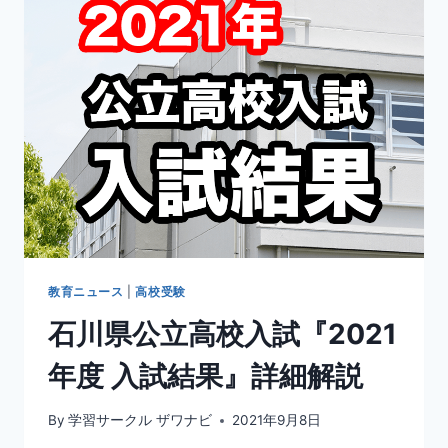
丘
中
学
校
入
試
結
果
教育ニュース
|
高校受験
石川県公立高校入試『2021
年度 入試結果』詳細解説
By
学習サークル ザワナビ
2021年9月8日