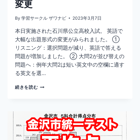
変更
By
学習サークル ザワナビ
2023年3月7日
本日実施された石川県公立高校入試。 英語で
大幅な出題形式の変更がみられました。 ①
リスニング：選択問題が減り、英語で答える
問題が増加しました。 ② 大問2が並び替えの
問題へ：例年大問2は短い英文中の空欄に適す
る英文を選…
【速
続きを読む
報】
2023
石
川
県
公
立
高