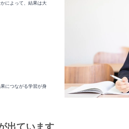
むかによって、結果は大
。
結果につながる学習が身
。
が出ています