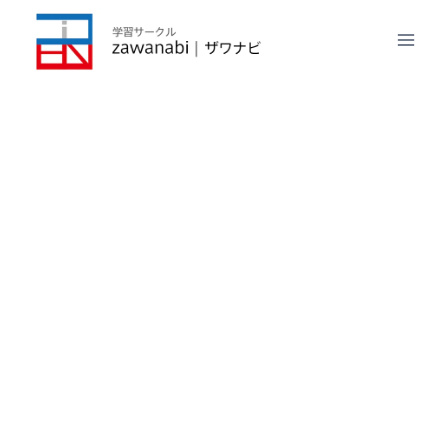
内
容
を
ス
キ
ッ
プ