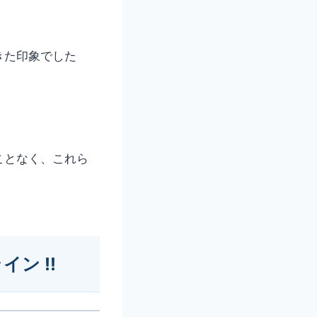
きた印象でした
ことなく、これら
。
ン !!