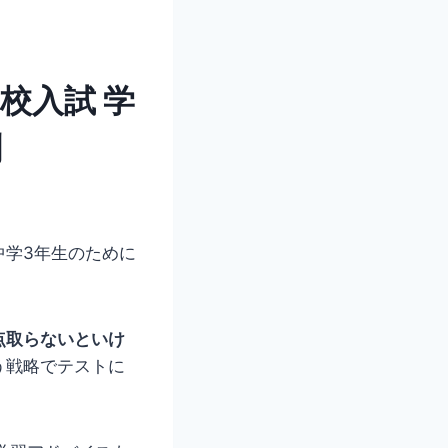
高校入試 学
測
中学3年生のために
点取らないといけ
う戦略でテストに