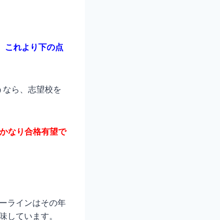
。
、
これより下の点
うなら、志望校を
かなり合格有望で
ダーラインはその年
意味しています。