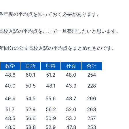
各年度の平均点を知っておく必要があります。
高校入試の平均点をここで一旦整理したいと思います。
0年間分の公立高校入試の平均点をまとめたものです。
数学
国語
理科
社会
合計
48.6
60.1
51.2
48.0
254
40.0
50.5
48.1
43.9
228
49.6
54.5
55.6
48.7
266
51.7
52.9
56.2
52.0
263
48.5
56.6
50.9
53.2
257
48.0
53.8
52.9
47.8
253