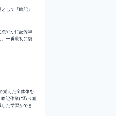
提として「暗記」
的緩やかに記憶率
と、一番最初に復
分で覚えた全体像を
て暗記作業に取り組
識した学習ができ