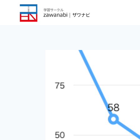
内
容
を
ス
キ
ッ
プ