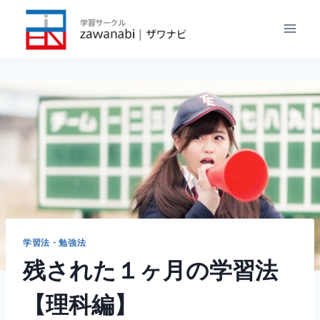
内
容
を
ス
キ
ッ
プ
学習法・勉強法
残された１ヶ月の学習法
【理科編】