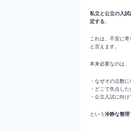
私立と公立の入試
定する
。
これは、不安に寄
と言えます。
本来必要なのは、
・なぜその点数に
・どこで失点した
・公立入試に向け
という
冷静な整理