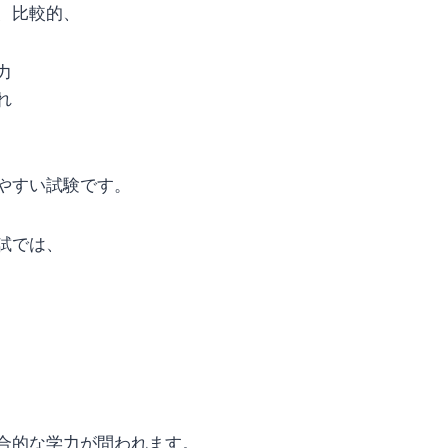
、比較的、
力
れ
やすい試験です。
試では、
合的な学力が問われます。