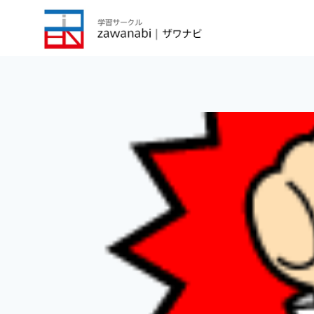
内
容
を
ス
キ
ッ
プ