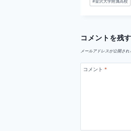
#
金沢大学附属高校
稿
タ
グ:
コメントを残
メールアドレスが公開され
コメント
*