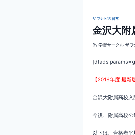
ザワナビの日常
金沢大附
By
学習サークル ザワ
[dfads params=’
g
【2016年度 最新
金沢大附属高校入
今後、附属高校の
以下は、合格者平