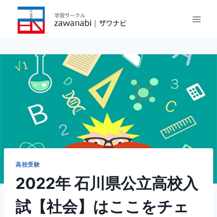
内
容
を
ス
キ
ッ
プ
高校受験
2022年 石川県公立高校入
試【社会】はここをチェ