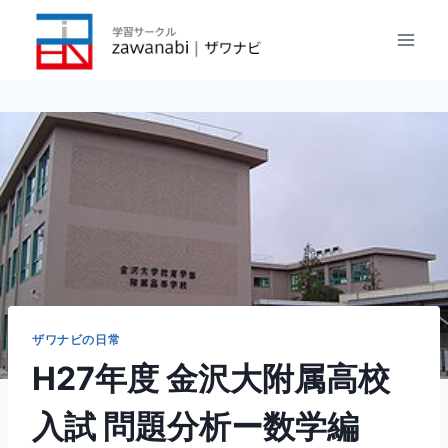
内
容
を
ス
キ
ッ
プ
ザワナビの日常
H27年度 金沢大附属高校
入試 問題分析ー数学編