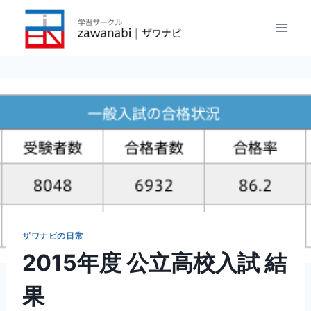
内
容
を
ス
キ
ッ
プ
ザワナビの日常
2015年度 公立高校入試 結
果