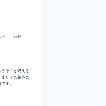
しべ」「花粉」
ろうそくが燃える
、またその気体の
題です。