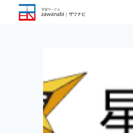
内
容
を
ス
キ
ッ
プ