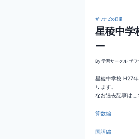
ザワナビの日常
星稜中学
ー
By
学習サークル ザワ
星稜中学校 H2
ります。
なお過去記事はこ
算数編
国語編